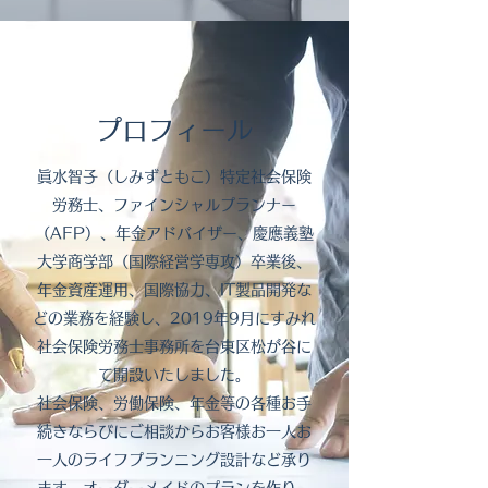
プロフィール
眞水智子（しみずともこ）特定社会保険
労務士、ファインシャルプランナー
（AFP）、年金アドバイザー、慶應義塾
大学商学部（国際経営学専攻）卒業後、
年金資産運用、国際協力、IT製品開発な
どの業務を経験し、2019年9月にすみれ
社会保険労務士事務所を台東区松が谷に
て開設いたしました。
社会保険、労働保険、年金等の各種お手
続きならびにご相談からお客様お一人お
一人のライフプランニング設計など承り